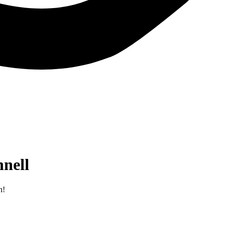
hnell
n!