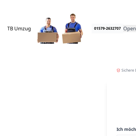
Umzugsspecial!
• J
TB Umzug
Open
01579-2632707
Sichere
Ich möch