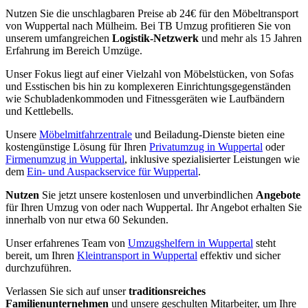
Nutzen Sie die unschlagbaren Preise ab 24€ für den Möbeltransport
von Wuppertal nach Mülheim. Bei TB Umzug profitieren Sie von
unserem umfangreichen
Logistik-Netzwerk
und mehr als 15 Jahren
Erfahrung im Bereich Umzüge.
Unser Fokus liegt auf einer Vielzahl von Möbelstücken, von Sofas
und Esstischen bis hin zu komplexeren Einrichtungsgegenständen
wie Schubladenkommoden und Fitnessgeräten wie Laufbändern
und Kettlebells.
Unsere
Möbelmitfahrzentrale
und Beiladung-Dienste bieten eine
kostengünstige Lösung für Ihren
Privatumzug in Wuppertal
oder
Firmenumzug in Wuppertal
, inklusive spezialisierter Leistungen wie
dem
Ein- und Auspackservice für Wuppertal
.
Nutzen
Sie jetzt unsere kostenlosen und unverbindlichen
Angebote
für Ihren Umzug von oder nach Wuppertal. Ihr Angebot erhalten Sie
innerhalb von nur etwa 60 Sekunden.
Unser erfahrenes Team von
Umzugshelfern in Wuppertal
steht
bereit, um Ihren
Kleintransport in Wuppertal
effektiv und sicher
durchzuführen.
Verlassen Sie sich auf unser
traditionsreiches
Familienunternehmen
und unsere geschulten Mitarbeiter, um Ihre