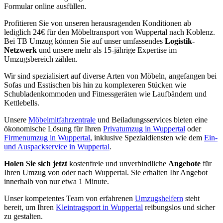
Formular online ausfüllen.
Profitieren Sie von unseren herausragenden Konditionen ab
lediglich 24€ für den Möbeltransport von Wuppertal nach Koblenz.
Bei TB Umzug können Sie auf unser umfassendes
Logistik-
Netzwerk
und unsere mehr als 15-jährige Expertise im
Umzugsbereich zählen.
Wir sind spezialisiert auf diverse Arten von Möbeln, angefangen bei
Sofas und Esstischen bis hin zu komplexeren Stücken wie
Schubladenkommoden und Fitnessgeräten wie Laufbändern und
Kettlebells.
Unsere
Möbelmitfahrzentrale
und Beiladungsservices bieten eine
ökonomische Lösung für Ihren
Privatumzug in Wuppertal
oder
Firmenumzug in Wuppertal
, inklusive Spezialdiensten wie dem
Ein-
und Auspackservice in Wuppertal
.
Holen Sie sich jetzt
kostenfreie und unverbindliche
Angebote
für
Ihren Umzug von oder nach Wuppertal. Sie erhalten Ihr Angebot
innerhalb von nur etwa 1 Minute.
Unser kompetentes Team von erfahrenen
Umzugshelfern
steht
bereit, um Ihren
Kleintragsport in Wuppertal
reibungslos und sicher
zu gestalten.