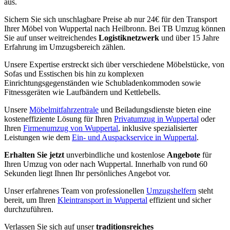
aus.
Sichern Sie sich unschlagbare Preise ab nur 24€ für den Transport
Ihrer Möbel von Wuppertal nach Heilbronn. Bei TB Umzug können
Sie auf unser weitreichendes
Logistiknetzwerk
und über 15 Jahre
Erfahrung im Umzugsbereich zählen.
Unsere Expertise erstreckt sich über verschiedene Möbelstücke, von
Sofas und Esstischen bis hin zu komplexen
Einrichtungsgegenständen wie Schubladenkommoden sowie
Fitnessgeräten wie Laufbändern und Kettlebells.
Unsere
Möbelmitfahrzentrale
und Beiladungsdienste bieten eine
kosteneffiziente Lösung für Ihren
Privatumzug in Wuppertal
oder
Ihren
Firmenumzug von Wuppertal
, inklusive spezialisierter
Leistungen wie dem
Ein- und Auspackservice in Wuppertal
.
Erhalten Sie jetzt
unverbindliche und kostenlose
Angebote
für
Ihren Umzug von oder nach Wuppertal. Innerhalb von rund 60
Sekunden liegt Ihnen Ihr persönliches Angebot vor.
Unser erfahrenes Team von professionellen
Umzugshelfern
steht
bereit, um Ihren
Kleintransport in Wuppertal
effizient und sicher
durchzuführen.
Verlassen Sie sich auf unser
traditionsreiches