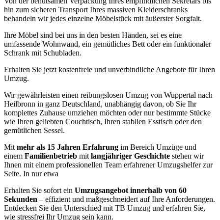
Von der behutsamen Verpackung Ihres empfindlichen Sekretärs bis
hin zum sicheren Transport Ihres massiven Kleiderschranks
behandeln wir jedes einzelne Möbelstück mit äußerster Sorgfalt.
Ihre Möbel sind bei uns in den besten Händen, sei es eine
umfassende Wohnwand, ein gemütliches Bett oder ein funktionaler
Schrank mit Schubladen.
Erhalten Sie jetzt kostenfreie und unverbindliche Angebote für Ihren
Umzug.
Wir gewährleisten einen reibungslosen Umzug von Wuppertal nach
Heilbronn in ganz Deutschland, unabhängig davon, ob Sie Ihr
komplettes Zuhause umziehen möchten oder nur bestimmte Stücke
wie Ihren geliebten Couchtisch, Ihren stabilen Esstisch oder den
gemütlichen Sessel.
Mit
mehr als 15 Jahren Erfahrung
im Bereich Umzüge und
einem
Familienbetrieb
mit
langjähriger Geschichte
stehen wir
Ihnen mit einem professionellen Team erfahrener Umzugshelfer zur
Seite. In nur etwa
Erhalten Sie sofort ein
Umzugsangebot innerhalb von 60
Sekunden
– effizient und maßgeschneidert auf Ihre Anforderungen.
Entdecken Sie den Unterschied mit TB Umzug und erfahren Sie,
wie stressfrei Ihr Umzug sein kann.