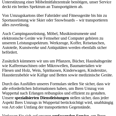
Unterstützung einer Möbelmitfahrzentrale benötigen, unser Service
deckt ein breites Spektrum an Transportgütern ab.
Von Umzugskartons über Fahrräder und Fitnessgeräte bis hin zu
Sportausrüstung wie Skier oder Snowboards – wir transportieren
alles zuverlässig.
Auch Campingausrüstung, Möbel, Musikinstrumente und
elektronische Geräte wie Fernseher und Computer gehören zu
unserem Leistungsspektrum. Werkzeuge, Koffer, Reisetaschen,
Autoteile, Kunstwerke und Antiquitäten werden ebenfalls sicher
befördert.
Zusätzlich kümmern wir uns um Pflanzen, Bücher, Haushaltsgeräte
wie Kaffeemaschinen oder Mikrowellen, Baumaterialien wie
Fliesen und Holz, Wein, Spirituosen, Kinderwagen, Kindersitze,
Haustierzubehör wie Käfige und Betten sowie medizinische Geräte.
Durch das Ausfüllen unseres Formulars stellen Sie sicher, dass wir
alle erforderlichen Informationen haben, um Ihren Umzug von
Wuppertal nach Erlangen reibungslos und effizient zu gestalten.
Unsere
spezialisierten Dienstleistungen
stellen sicher, dass jeder
Aspekt Ihres Umzugs in Wuppertal berücksichtigt wird, unabhängig
von Art oder Umfang der transportierten Gegenstände.
Verlassen Sie sich auf unseren
umfassenden Service
, um Ihren